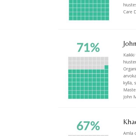
hiuste
Care D
Joh
Kaikki
hiuste
Organi
arvoka
kyllä,
Master
John 
Kha
Amla o