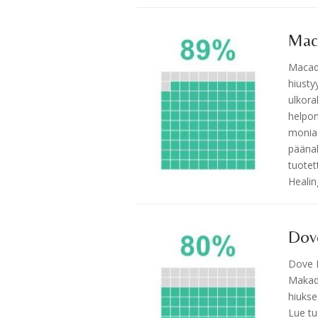
Mac
Macada
hiusty
ulkora
helpom
monia 
päänah
tuote
Heali
Dov
Dove P
Makada
hiukse
Lue tu