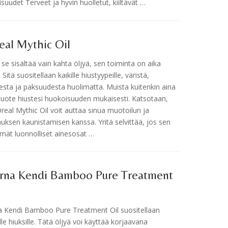
suudet Terveet ja hyvin huolletut, kiiltävät …
eal Mythic Oil
 se sisältää vain kahta öljyä, sen toiminta on aika
Sitä suositellaan kaikille hiustyypeille, väristä,
esta ja paksuudesta huolimatta. Muista kuitenkin aina
 tuote hiustesi huokoisuuden mukaisesti. Katsotaan,
Oreal Mythic Oil voit auttaa sinua muotoilun ja
ksen kaunistamisen kanssa. Yritä selvittää, jos sen
ämät luonnolliset ainesosat …
erna Kendi Bamboo Pure Treatment
a Kendi Bamboo Pure Treatment Oil suositellaan
lle hiuksille. Tätä öljyä voi käyttää korjaavana