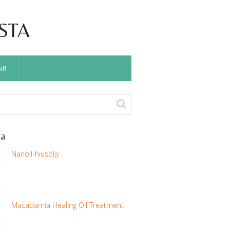
ISTA
I!
ta
Nanoil-hiusöljy
Macadamia Healing Oil Treatment