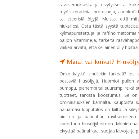
ravitsemuksesta ja elvytyksestä, kokei
myös keratiinia, proteiineja, aurinkofilt
tai eteerisiä öljyjä. Muista, että m
hiuksillesi. Osta tästä syystä tuotteit
kylmäpuristettuja ja raffinoimattomia 
paljon vitamiineja, tärkeitä rasvahappo
vaikea arvata, että sellainen öljy hoitaa
Märät vai kuivat? Hiusölj
Onko käyttö sinullekin tärkeää? Jos v
pestäviä hiusöljyjä. Huomioi pullon ap
pumppu, pienempi tai suurempi reikä suo
tuotteet, tarkista koostumus. Se o
ominaisuuksien kannalta. Kaupoista sa
haluamasi lopputulos on kiilto ja sileys,
hiusten ja päänahan ravitsemiseen j
sanottuun hiusöljyhoitoon. Monien nai
elvyttää päänahkaa, suojaa latvoja ja p