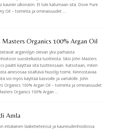
si kauniin ulkonäön. Et tule katumaan sitä. Dove Pure
ry Oil – toiminta ja ominaisuudet …
n Masters Organics 100% Argan Oil
 tietävät arganöljyn olevan yksi parhaista
nhoitoon suositelluista tuotteista. Siksi John Masters
cs päätti käyttää sitä tuotteissaan. Katsotaan, miten
sta ainesosaa sisältävä hiusöljy toimii. Kiinnostavaa
 sitä voi myös käyttää kasvoille ja vartalolle. John
s Organics 100% Argan Oil – toiminta ja ominaisuudet
Masters Organics 100% Argan …
di Amla
n intialainen lääketieteessä ja kauneudenhoidossa