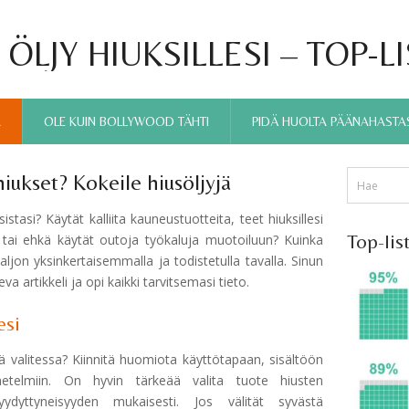
ÖLJY HIUKSILLESI – TOP-L
A
OLE KUIN BOLLYWOOD TÄHTI
PIDÄ HUOLTA PÄÄNAHASTAS
hiukset? Kokeile hiusöljyjä
stasi? Käytät kalliita kauneustuotteita, teet hiuksillesi
Top-lis
a tai ehkä käytät outoja työkaluja muotoiluun? Kuinka
paljon yksinkertaisemmalla ja todistetulla tavalla. Sinun
va artikkeli ja opi kaikki tarvitsemasi tieto.
esi
ljyä valitessa? Kiinnitä huomiota käyttötapaan, sisältöön
netelmiin. On hyvin tärkeää valita tuote hiusten
dyttyneisyyden mukaisesti. Jos välität syvästä