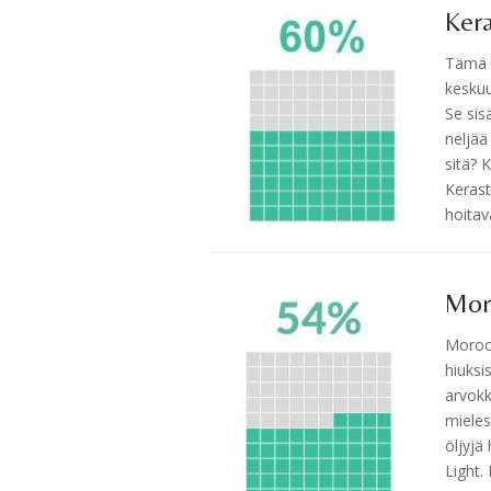
Kera
Tämä o
keskuu
Se sis
neljää
sitä? 
Kerast
hoitav
Mor
Morocc
hiuksi
arvokk
miele
öljyjä
Light.