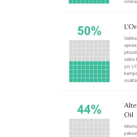
ominai
L’Or
Vaikka
upeaa. 
pituud
valita
jos L’
kampau
sisält
Alt
Oil
Altern
paksui