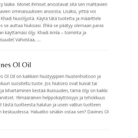
ty lääke. Monet ihmiset arvostavat sitä sen mahtavien
avien ominaisuuksien ansiosta. Lisäksi, yrttiä voi
 Khadi hiusöljystä. Käytä tätä tuotetta ja määrittele
jos se auttaa hiuksiasi. Ehkä se päätyy olemaan paras
n käyttämäsi öljy. Khadi Amla – toiminta ja
suudet Vahvistaa, …
nes Ol Oil
s Ol Oil on kaikkien hiustyyppien hiustenhoitoon ja
luun suositeltu tuote. Jos hiuksesi ovat kuivat tai
ja kihartaminen kestää ikuisuuden, tämä öljy on kaikki
arvitset. Ylimääräinen helppokäyttöisyys ja tehokkuus
t tästä tuotteesta halutun ja usein valitun tuotteen
n keskuudessa. Haluatko sinäkin ostaa sen? Davines Ol