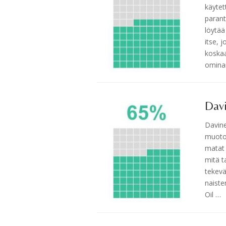
käytet
parant
löytää
itse, 
koskaa
ominai
Davi
Davine
muotoi
matat 
mitä t
tekevä
naiste
Oil …