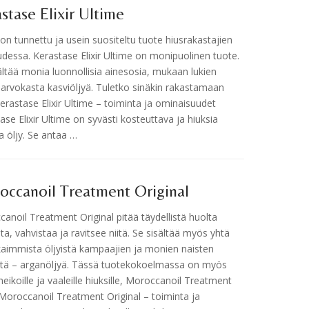
stase Elixir Ultime
n tunnettu ja usein suositeltu tuote hiusrakastajien
dessa. Kerastase Elixir Ultime on monipuolinen tuote.
ältää monia luonnollisia ainesosia, mukaan lukien
 arvokasta kasviöljyä. Tuletko sinäkin rakastamaan
Kerastase Elixir Ultime – toiminta ja ominaisuudet
ase Elixir Ultime on syvästi kosteuttava ja hiuksia
a öljy. Se antaa …
occanoil Treatment Original
anoil Treatment Original pitää täydellistä huolta
sta, vahvistaa ja ravitsee niitä. Se sisältää myös yhtä
aimmista öljyistä kampaajien ja monien naisten
stä – arganöljyä. Tässä tuotekokoelmassa on myös
 heikoille ja vaaleille hiuksille, Moroccanoil Treatment
 Moroccanoil Treatment Original – toiminta ja