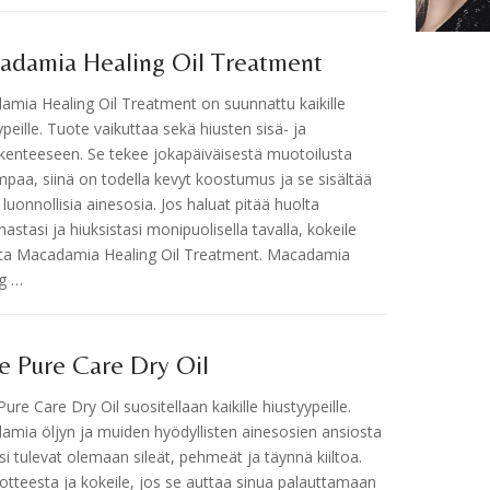
adamia Healing Oil Treatment
mia Healing Oil Treatment on suunnattu kaikille
ypeille. Tuote vaikuttaa sekä hiusten sisä- ja
kenteeseen. Se tekee jokapäiväisestä muotoilusta
paa, siinä on todella kevyt koostumus ja se sisältää
luonnollisia ainesosia. Jos haluat pitää huolta
astasi ja hiuksistasi monipuolisella tavalla, kokeile
tta Macadamia Healing Oil Treatment. Macadamia
ng …
e Pure Care Dry Oil
ure Care Dry Oil suositellaan kaikille hiustyypeille.
mia öljyn ja muiden hyödyllisten ainesosien ansiosta
si tulevat olemaan sileät, pehmeät ja täynnä kiiltoa.
otteesta ja kokeile, jos se auttaa sinua palauttamaan