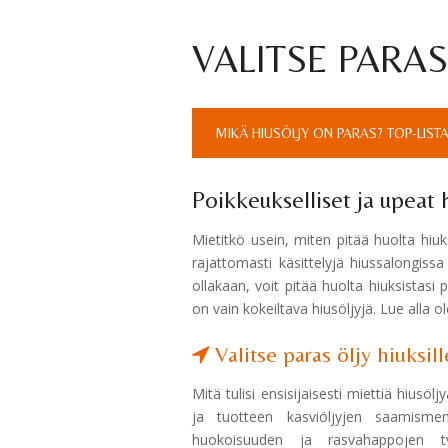
VALITSE PARAS 
MIKÄ HIUSÖLJY ON PARAS? TOP-LIST
Poikkeukselliset ja upeat 
Mietitkö usein, miten pitää huolta hiuksi
rajattomasti käsittelyjä hiussalongiss
ollakaan, voit pitää huolta hiuksistasi 
on vain kokeiltava hiusöljyjä. Lue alla ole
Valitse paras öljy hiuksill
Mitä tulisi ensisijaisesti miettiä hiusö
ja tuotteen kasviöljyjen saamisme
huokoisuuden ja rasvahappojen tyy