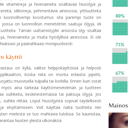
le vitamiineja ja hivenaineita sisältävää hiusöljyä ja
tereitä, silikoneja, pehmentäviä ainesosia, yrttiuutteita
itä luonnollisempi koostumus sitä parempi tuote on
a, joissa on luonnollisin menetelmin saatuja öljyjä, eli
tuotteita. Tämän uuttamistyylin ansiosta öljy sisältää
ja, hivenaineita ja muita hyödyllisiä ainesosia. Ei ole
 hiuksiasi ja päänahkaasi monipuolisesti.
yn käyttö
astaus on kyllä, valitse helppokäyttöisiä ja helposti
plikaattori, koska niitä on monta erilaista: pipetti,
jattu muovisella tulpalla tai korkilla. Ennen kuin ostat
n myös aina tärkeää käyttömenetelmän ja tuotteen
a suihkeita, keskinestemäisiä tai paksuja öljyjä. Jos
 suihke riittää. Loput hiusöljyistä sopivat täydellisesti
Mainos
a elvyttämiseen. Voit käyttää näitä tuotteita niin
sten mielestä se tuo mahtavia tuloksia. Se kaunistaa,
arantaa hiusten yleistä ulkonäköä.