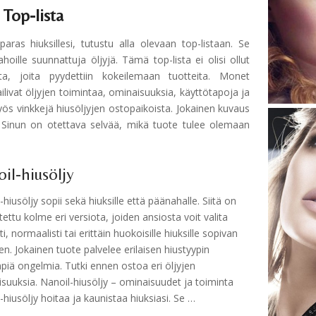
 Top-lista
aras hiuksillesi, tutustu alla olevaan top-listaan. Se
nahoille suunnattuja öljyjä. Tämä top-lista ei olisi ollut
lta, joita pyydettiin kokeilemaan tuotteita. Monet
ilivat öljyjen toimintaa, ominaisuuksia, käyttötapoja ja
ös vinkkejä hiusöljyjen ostopaikoista. Jokainen kuvaus
n. Sinun on otettava selvää, mikä tuote tulee olemaan
il-hiusöljy
-hiusöljy sopii sekä hiuksille että päänahalle. Siitä on
tettu kolme eri versiota, joiden ansiosta voit valita
i, normaalisti tai erittäin huokoisille hiuksille sopivan
en. Jokainen tuote palvelee erilaisen hiustyypin
mpiä ongelmia. Tutki ennen ostoa eri öljyjen
suuksia. Nanoil-hiusöljy – ominaisuudet ja toiminta
-hiusöljy hoitaa ja kaunistaa hiuksiasi. Se …