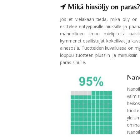
Mikä hiusöljy on paras?
Jos et vieläkään tiedä, mikä öljy on p
esittelee erityyppisille hiuksille ja pää
mahdollinen ilman mielipiteitä naisi
kymmenet osallistujat kokeilivat ja kuva
ainesosia. Tuotteiden kuvailuissa on my
loppuu tuotteen plussiin ja miinuksii
paras sinulle.
Nano
Nanoil
valmis
heikost
tuotte
yleisi
ominai
Nanoil