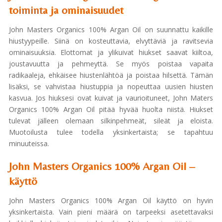
toiminta ja ominaisuudet
John Masters Organics 100% Argan Oil on suunnattu kaikille
hiustyypeille. Siinä on kosteuttavia, elvyttäviä ja ravitsevia
ominaisuuksia. Elottomat ja ylikuivat hiukset saavat kiiltoa,
joustavuutta ja pehmeyttä. Se myös poistaa vapaita
radikaaleja, ehkäisee hiustenlähtöä ja poistaa hilsettä. Tämän
lisäksi, se vahvistaa hiustuppia ja nopeuttaa uusien hiusten
kasvua. Jos hiuksesi ovat kuivat ja vaurioituneet, John Maters
Organics 100% Argan Oil pitää hyvää huolta niistä. Hiukset
tulevat jälleen olemaan silkinpehmeät, sileät ja eloista.
Muotoilusta tulee todella yksinkertaista; se tapahtuu
minuuteissa.
John Masters Organics 100% Argan Oil –
käyttö
John Masters Organics 100% Argan Oil käyttö on hyvin
yksinkertaista. Vain pieni määrä on tarpeeksi asetettavaksi