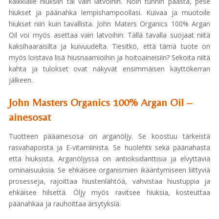
kaikkialle hiuksiin tai vain latvoihin. Noin tunnin päästä, pese
hiukset ja päänahka lempishampoollasi. Kuivaa ja muotoile
hiukset niin kuin tavallista. John Maters Organics 100% Argan
Oil voi myös asettaa vain latvoihin. Tällä tavalla suojaat niitä
kaksihaaraisilta ja kuivuudelta. Tiesitkö, että tämä tuote on
myös loistava lisä hiusnaamioihin ja hoitoaineisiin? Sekoita niitä
kahta ja tulokset ovat näkyvät ensimmäisen käyttökerran
jälkeen.
John Masters Organics 100% Argan Oil –
ainesosat
Tuotteen pääainesosa on arganöljy. Se koostuu tärkeistä
rasvahapoista ja E-vitamiinista. Se huolehtii sekä päänahasta
että hiuksista. Arganöljyssä on antioksidanttisia ja elvyttäviä
ominaisuuksia. Se ehkäisee organismien ikääntymiseen liittyviä
prosesseja, rajoittaa hiustenlähtöä, vahvistaa hiustuppia ja
ehkäisee hilsettä. Öljy myös ravitsee hiuksia, kosteuttaa
päänahkaa ja rauhoittaa ärsytyksiä.