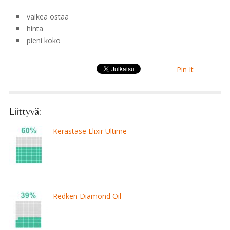
vaikea ostaa
hinta
pieni koko
Pin It
Liittyvä:
Kerastase Elixir Ultime
Redken Diamond Oil